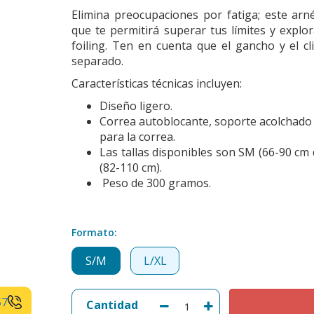
Elimina preocupaciones por fatiga; este arn
que te permitirá superar tus límites y explo
foiling. Ten en cuenta que el gancho y el c
separado.
Características técnicas incluyen:
Diseño ligero.
Correa autoblocante, soporte acolchado e
para la correa.
Las tallas disponibles son SM (66-90 cm 
(82-110 cm).
Peso de 300 gramos.
Formato:
S/M
L/XL
57
Cantidad