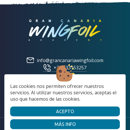
info@grancanariawingfoil.com
+34 633153257
Las cookies nos permiten ofrecer nuestros
servicios. Al utilizar nuestros servicios, aceptas el
|
|
Envíos
Devoluciones y condiciones de compra
uso que hacemos de las cookies.
|
|
|
Preguntas Frecuentes
Cookies
Aviso Legal
Política de Privacidad
ACEPTO
2023 Gran Canaria WingFoil. Todos los derechos reservados.
MÁS INFO
Página realizada por
Web Las Palmas