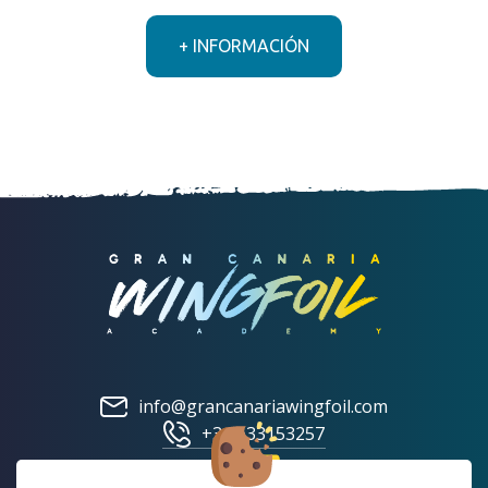
+ INFORMACIÓN
info@grancanariawingfoil.com
+34 633153257